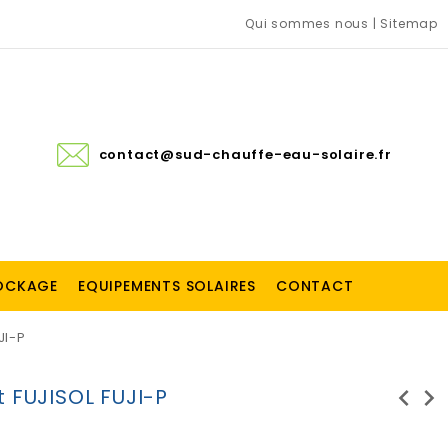
Qui sommes nous
|
Sitemap
contact@sud-chauffe-eau-solaire.fr
TOCKAGE
EQUIPEMENTS SOLAIRES
CONTACT
JI-P
chevron_left
chevron_right
t FUJISOL FUJI-P