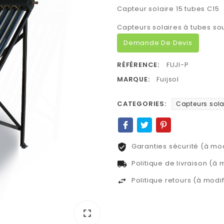
Capteur solaire 15 tubes C15
Capteurs solaires à tubes so
Demande De Devis
RÉFÉRENCE:
FUJI-P
MARQUE:
Fuijsol
CATEGORIES:
Capteurs sola
Garanties sécurité (à mo
Politique de livraison (à
Politique retours (à mod
fullscreen