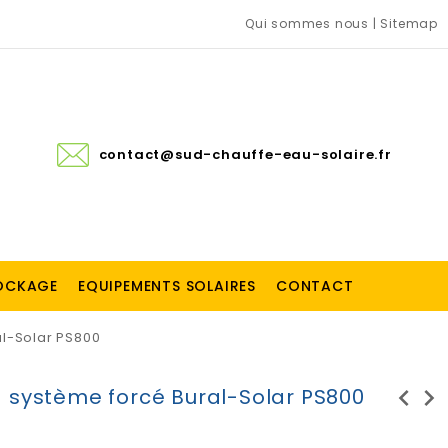
Qui sommes nous
|
Sitemap
contact@sud-chauffe-eau-solaire.fr
TOCKAGE
EQUIPEMENTS SOLAIRES
CONTACT
al-Solar PS800
chevron_left
chevron_right
à système forcé Bural-Solar PS800