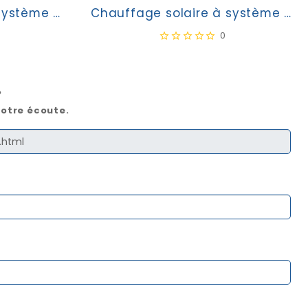
Chauffage solaire à système forcé Bural-Solar PS800
Chauffage solaire à système forcé Bural-Solar PS1000
0
?
votre écoute.