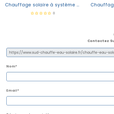
Chauffage solaire à système forcé Bural-Solar PS300
0
Contactez Su
Nom*
Email*