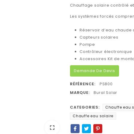
Chauffage solaire contrôlé e
Les systèmes forcés compren
Réservoir d’eau chaude 
Capteurs solaires
Pompe
Contrôleur électronique
Accessoires Kit de mont
Demande De Devis
RÉFÉRENCE:
PS800
MARQUE:
Bural Solar
CATEGORIES:
Chauffe eau s
Chauffe eau solaire
fullscreen